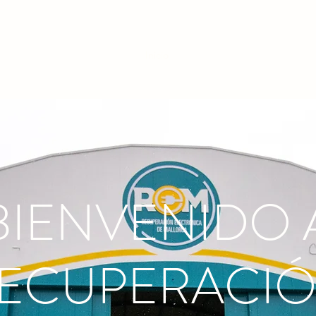
 MALLORCA
Inicio
Acerca de
Política Medioa
BIENVENIDO 
ECUPERACI