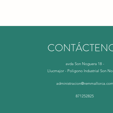
CONTÁCTEN
avda Son Noguera 18 -
Llucmajor - Poligono Industrial Son N
administracion
@remmallorca.co
871252825