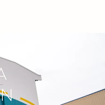
mbiental
Materiales que recibimos
Servicios
Más
A
ÓN